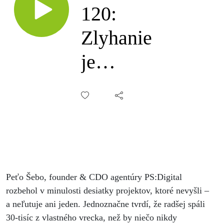
120:
Zlyhanie
je
povinná
jazda,
Peter
Šebo
Peťo Šebo, founder & CDO agentúry PS:Digital
rozbehol v minulosti desiatky projektov, ktoré nevyšli –
a neľutuje ani jeden. Jednoznačne tvrdí, že radšej spáli
30-tisíc z vlastného vrecka, než by niečo nikdy