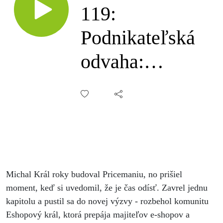
119:
Podnikateľská
odvaha:
Skončiť, aby
si mohol
začať, Michal
Král
Michal Král roky budoval Pricemaniu, no prišiel
moment, keď si uvedomil, že je čas odísť. Zavrel jednu
kapitolu a pustil sa do novej výzvy - rozbehol komunitu
Eshopový král, ktorá prepája majiteľov e-shopov a