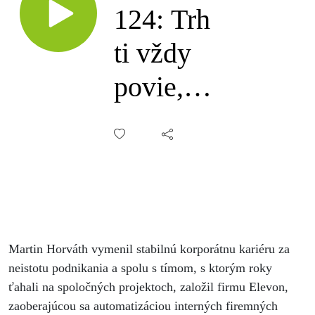
124: Trh
ti vždy
povie,
kde je
tvoj
prvý
milión,
Martin
Martin Horváth vymenil stabilnú korporátnu kariéru za
neistotu podnikania a spolu s tímom, s ktorým roky
Horváth
ťahali na spoločných projektoch, založil firmu Elevon,
zaoberajúcou sa automatizáciou interných firemných